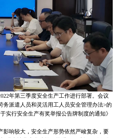
2022年第三季度安全生产工作进行部署。会议
劳务派遣人员和灵活用工人员安全管理办法>的
关于实行安全生产有奖举报公告牌制度的通知》
产影响较大，安全生产形势依然严峻复杂，要