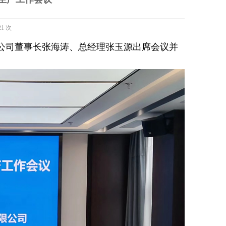
1 次
团公司董事长张海涛、总经理张玉源出席会议并