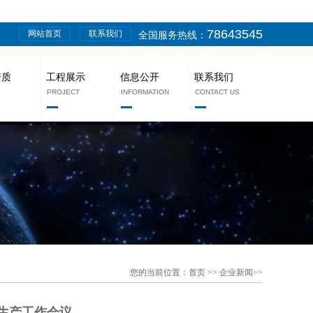
78643545
网站首页
联系我们
全国服务热线：
资质
工程展示
信息公开
联系我们
PROJECT
INFORMATION
CONTACT US
您的当前位置：
首页
>>
企业新闻
>>
全生产工作会议