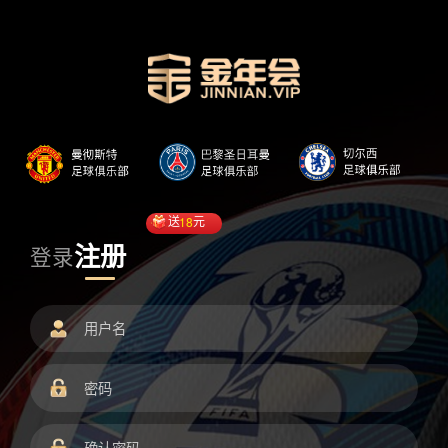
送
18
元
注册
登录