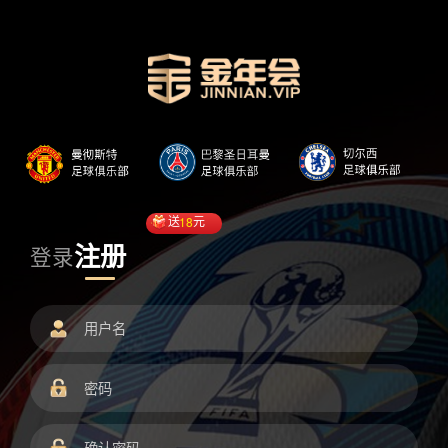
送
18
元
注册
登录